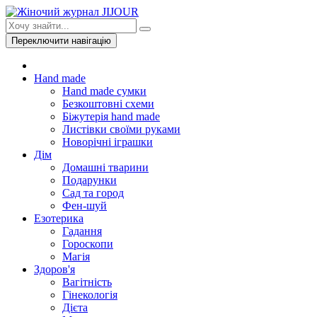
Переключити навігацію
Hand made
Hand made сумки
Безкоштовні схеми
Біжутерія hand made
Листівки своїми руками
Новорічні іграшки
Дім
Домашні тварини
Подарунки
Сад та город
Фен-шуй
Езотерика
Гадання
Гороскопи
Магія
Здоров'я
Вагітність
Гінекологія
Дієта