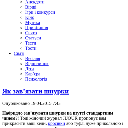
Анекдоти
Вірші
Ігри і конкурси
Кіно
Музика
Привітання
Свято
Статуси
Тести
Тости
Сім'я
Весілля
Відпочинок
Діти
Кар’єра
Психологія
Як зав’язати шнурки
Опубліковано
19.04.2015 7:43
Набридло зав’язувати шнурки на взутті стандартним
чином
?! Тоді жіночий журнал JIJOUR пропонує вам
прикрасити ваші кеди,
кросівки
або туфлі дуже прикольною і