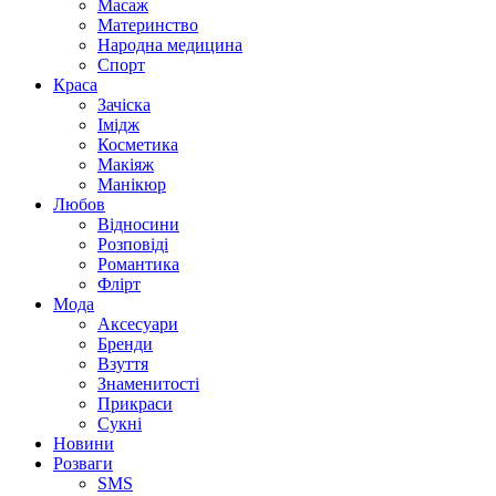
Масаж
Материнство
Народна медицина
Спорт
Краса
Зачіска
Імідж
Косметика
Макіяж
Манікюр
Любов
Відносини
Розповіді
Романтика
Флірт
Мода
Аксесуари
Бренди
Взуття
Знаменитості
Прикраси
Сукні
Новини
Розваги
SMS