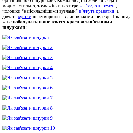
оригінальною шнурівкою. Кожна людина хоче виглядати
модно і стильно, тому жінки нехитро
зав’язують ремені
,
чоловіки “найскладнішими вузлами”
в’яжуть краватки
, а
дівчата
хустки
перетворюють в дивовижний шедевр! Так чому
ж не
побалувати наше взуття красиво зав’язаними
шнурками
?