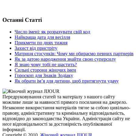
Останні Статті
Число імені: як розрахувати свій код
Найкраща дата для весілля
Прикмети по днях тижня
Захист від пристріту
Матриця стосунків: Чому ми обираємо певних партнерів
Як за датою народження знайти свою суперсилу
Я знаю чому тобі не щастить?
Сильні сторони жіночих імен
Гороскоп для Знаків Зодіаку
Як обрати ім’я для дитини, щоб притягнути удачу
Передруковування статей та матеріалу з нашого сайту
можливе лише за наявності прямого посилання на джерело.
Незаконне використання матеріалів тягне за собою цивільно-
правову, адміністративну та кримінальну відповідальність,
відповідно до законодавства України. Адміністрація сайту не
несе відповідальності за достовірність опублікованої
інформації.
Copyright © 2010,
Жіночий журнал JIJOUR