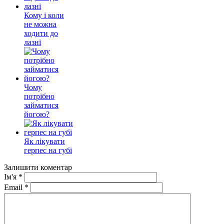
Кому і коли
не можна
ходити до
лазні
Чому
потрібно
займатися
йогою?
Як лікувати
герпес на губі
Залишити коментар
Ім'я
*
Email
*