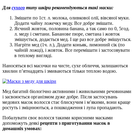
Для
сухого
типу шкіри рекомендуються такі маски:
Змішати по 1ст. л. молока, оливкової олії, вівсяної муки.
Додати чайну ложечку меду. Все добре змішати.
Яєчний жовток, половина банана, а так само по 0, 5год.
л. меду і сметани. Бананове пюре, сметана і жовток
змішується, додається мед. І ще раз все добре змішується.
Нагріти мед (1ч. л.), Додати коньяк, лимонний сік (по
чайній ложці), і жовток. Все перемішати і застосовувати
в теплому вигляді.
Наносяться всі масочки на чисте, сухе обличчя, залишаються
хвилин п’ятнадцять і змиваються тільки теплою водою.
Мед багатий біологічно активними і живильними речовинами
і засвоюється організмом дуже добре. Після застосувань
медових масок волосся стає блискучим і м’якими, вони краще
ростуть і зміцнюються, а пошкодження і лупа пропадають.
Побалувати своє волосся такими корисними масками
допоможуть деякі
рецепти з приготування масок в
домашніх умовах: