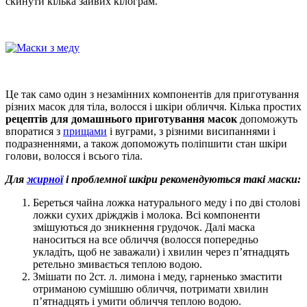
скинути кілька зайвих кілограм.
Це так само один з незамінних компонентів для приготування
різних масок для тіла, волосся і шкіри обличчя. Кілька простих
рецептів для домашнього приготування масок
допоможуть
впоратися з
прищами
і вуграми, з різними висипаннями і
подразненнями, а також допоможуть поліпшити стан шкіри
голови, волосся і всього тіла.
Для
жирної
і проблемної шкіри рекомендуються такі маски:
Береться чайна ложка натурального меду і по дві столові
ложки сухих дріжджів і молока. Всі компоненти
змішуються до зникнення грудочок. Далі маска
наноситься на все обличчя (волосся попередньо
укладіть, щоб не заважали) і хвилин через п’ятнадцять
ретельно змивається теплою водою.
Змішати по 2ст. л. лимона і меду, гарненько змастити
отриманою сумішшю обличчя, потримати хвилин
п’ятнадцять і умити обличчя теплою водою.