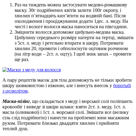
Раз на тиждень можна застосувати медово-ромашкову
маску. 30г подрібнених квітів залити 100г окропу, і
хвилин п’ятнадцять кип’ятити на водяній бані. Після
охолодження і проціджування додати 1дес. л. меду. На
чисті і вологе волосся маска наноситься на півгодини.
Зміцнити волосся допоможе цибульно-медова маска.
Цибулину середнього розміру натерти на тертці, змішати
з 5ст. л. меду і ретельно втирати в шкіру. Потримати
хвилин 20, промити і обполоснути оцтовим розчином
(на літр води – 2ст. л. оцту). І щоб зник запах – промити
ще раз.
А пару рецептів масок для тіла допоможуть не тільки зробити
шкіру шовковистою і ніжною, але і внесуть внесок у
боротьбі
з целюлітом
.
Маска-пілінг
, що складається з меду і морської солі поліпшить
кровообіг і виведе зі шкіри шлаки: взяти 2ст. л. меду, 1ст. л.
масла (оливкової) і 1ст. л. морської солі. Змішати все (велику
сіль слід подрібнити) і нанести на проблемні зони масажним
рухом. Потримати близько двадцяти хвилин і прийняти
теплий душ.