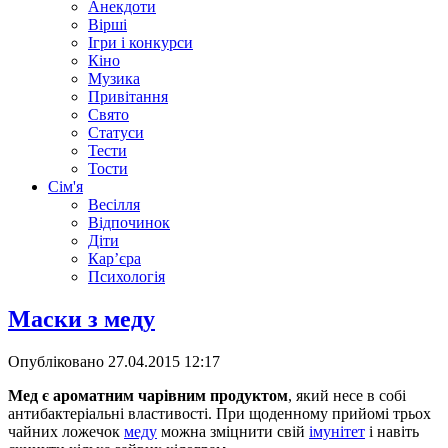
Анекдоти
Вірші
Ігри і конкурси
Кіно
Музика
Привітання
Свято
Статуси
Тести
Тости
Сім'я
Весілля
Відпочинок
Діти
Кар’єра
Психологія
Маски з меду
Опубліковано
27.04.2015 12:17
Мед є ароматним чарівним продуктом
, який несе в собі
антибактеріальні властивості. При щоденному прийомі трьох
чайних ложечок
меду
можна зміцнити свій
імунітет
і навіть