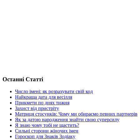
Останні Статті
Число імені: як розрахувати свій код
Найкраща дата для весілля
Прикмети по днях тижня
Захист від пристріту
Матриця стосунків: Чому ми обираємо певних партнерів
Як за датою народження знайти свою суперсилу
Я знаю чому тобі не щастить?
Сильні сторони жіночих імен
Гороскоп для Знаків Зодіаку