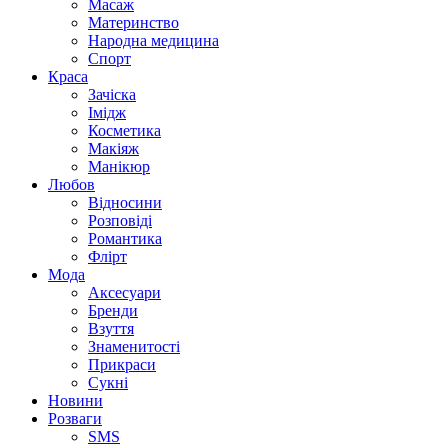
Масаж
Материнство
Народна медицина
Спорт
Краса
Зачіска
Імідж
Косметика
Макіяж
Манікюр
Любов
Відносини
Розповіді
Романтика
Флірт
Мода
Аксесуари
Бренди
Взуття
Знаменитості
Прикраси
Сукні
Новини
Розваги
SMS