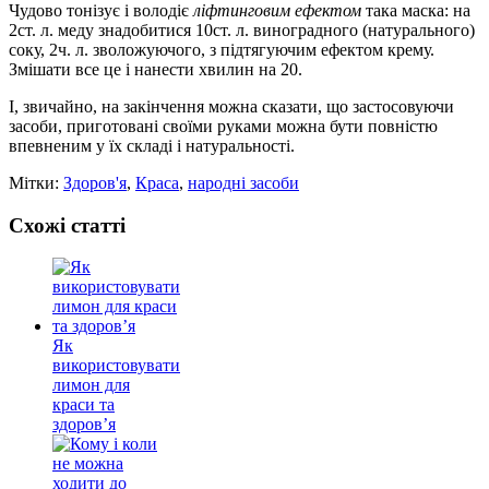
Чудово тонізує і володіє
ліфтинговим ефектом
така маска: на
2ст. л. меду знадобитися 10ст. л. виноградного (натурального)
соку, 2ч. л. зволожуючого, з підтягуючим ефектом крему.
Змішати все це і нанести хвилин на 20.
І, звичайно, на закінчення можна сказати, що застосовуючи
засоби, приготовані своїми руками можна бути повністю
впевненим у їх складі і натуральності.
Мітки:
Здоров'я
,
Краса
,
народні засоби
Схожі статті
Як
використовувати
лимон для
краси та
здоров’я