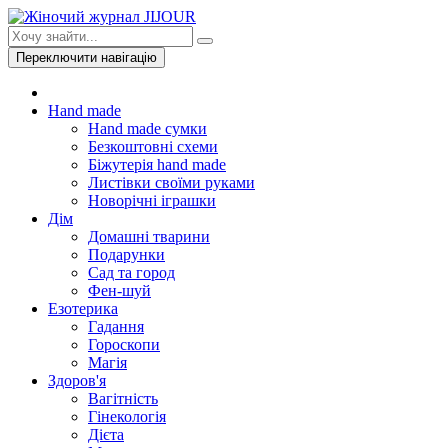
Переключити навігацію
Hand made
Hand made сумки
Безкоштовні схеми
Біжутерія hand made
Листівки своїми руками
Новорічні іграшки
Дім
Домашні тварини
Подарунки
Сад та город
Фен-шуй
Езотерика
Гадання
Гороскопи
Магія
Здоров'я
Вагітність
Гінекологія
Дієта