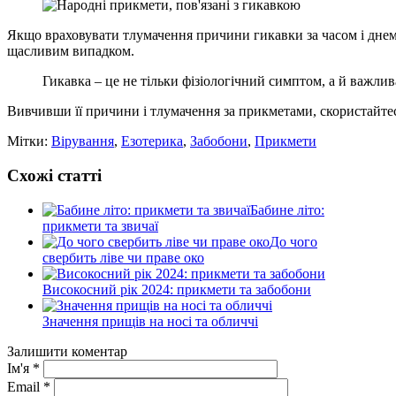
Якщо враховувати тлумачення причини гикавки за часом і днем
щасливим випадком.
Гикавка – це не тільки фізіологічний симптом, а й важли
Вивчивши її причини і тлумачення за прикметами, скористайтес
Мітки:
Вірування
,
Езотерика
,
Забобони
,
Прикмети
Схожі статті
Бабине літо:
прикмети та звичаї
До чого
свербить ліве чи праве око
Високосний рік 2024: прикмети та забобони
Значення прищів на носі та обличчі
Залишити коментар
Ім'я
*
Email
*