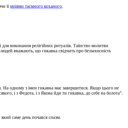
чи її
мріями таємного коханого
.
 і для виконання релігійних ритуалів. Таїнство молитви
 людей вважають, що гикавка свідчить про беззахисність
и. На одному з імен гикавка має завершитися. Якщо цього не
якого, і з Федота, і з Якова йди ти гикавка, до себе на болота”.
 який саме день почався спазм.