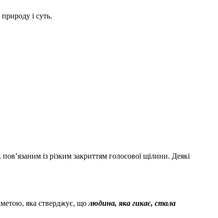
природу і суть.
 пов’язаним із різким закриттям голосової щілини. Деякі
икметою, яка стверджує, що
людина, яка гикає, стала