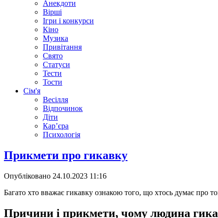
Анекдоти
Вірші
Ігри і конкурси
Кіно
Музика
Привітання
Свято
Статуси
Тести
Тости
Сім'я
Весілля
Відпочинок
Діти
Кар’єра
Психологія
Прикмети про гикавку
Опубліковано
24.10.2023 11:16
Багато хто вважає гикавку ознакою того, що хтось думає про то
Причини і прикмети, чому людина гика