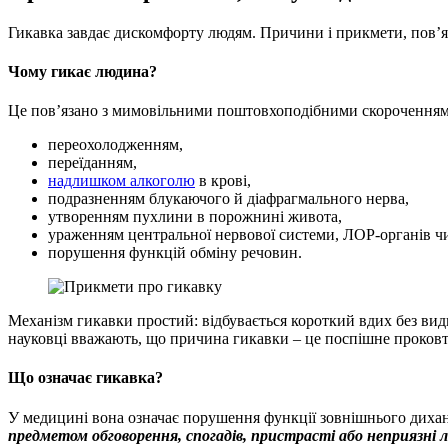
Гикавка завдає дискомфорту людям. Причини і прикмети, пов’яз
Чому гикає людина?
Це пов’язано з мимовільними поштовхоподібними скороченням
переохолодженням,
переїданням,
надлишком алкоголю
в крові,
подразненням блукаючого й діафрагмального нерва,
утворенням пухлини в порожнині живота,
ураженням центральної нервової системи, ЛОР-органів ч
порушення функцій обміну речовин.
Механізм гикавки простий: відбувається короткий вдих без вид
науковці вважають, що причина гикавки – це поспішне проковту
Що означає гикавка?
У медицині вона означає порушення функції зовнішнього диханн
предметом обговорення, спогадів, пристрасті або неприязні 