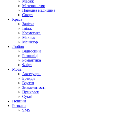
Масаж
Материнство
Народна медицина
Спорт
Краса
Зачіска
Імідж
Косметика
Макіяж
Манікюр
Любов
Відносини
Розповіді
Романтика
Флірт
Мода
Аксесуари
Бренди
Взуття
Знаменитості
Прикраси
Сукні
Новини
Розваги
SMS