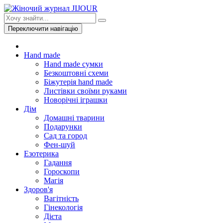
Переключити навігацію
Hand made
Hand made сумки
Безкоштовні схеми
Біжутерія hand made
Листівки своїми руками
Новорічні іграшки
Дім
Домашні тварини
Подарунки
Сад та город
Фен-шуй
Езотерика
Гадання
Гороскопи
Магія
Здоров'я
Вагітність
Гінекологія
Дієта