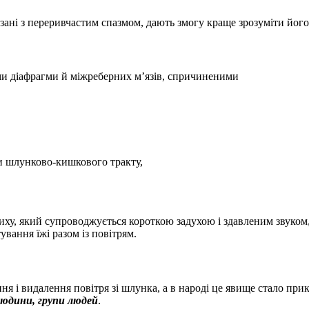
ані з переривчастим спазмом, дають змогу краще зрозуміти його 
и діафрагми й міжреберних м’язів, спричиненими
и шлунково-кишкового тракту,
иху, який супроводжується короткою задухою і здавленим звуком,
вання їжі разом із повітрям.
я і видалення повітря зі шлунка, а в народі це явище стало пр
людини, групи людей
.