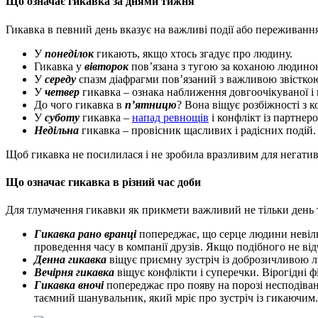
Що означає гикавка за днями тижня
Гикавка в певний день вказує на важливі події або переживанн
У
понеділок
гикають, якщо хтось згадує про людину.
Гикавка у
вівторок
пов’язана з тугою за коханою людино
У
середу
спазм діафрагми пов’язаний з важливою звістко
У
четвер
гикавка – ознака наближення довгоочікуваної і в
До чого гикавка в
п’ятницю
? Вона віщує розбіжності з
У
суботу
гикавка –
напад ревнощів
і конфлікт із партнеро
Недільна
гикавка – провісник щасливих і радісних подій.
Щоб гикавка не посилилася і не зробила вразливим для негатив
Що означає гикавка в різний час доби
Для тлумачення гикавки як прикмети важливий не тільки день ти
Гикавка рано вранці
попереджає, що серце людини невільн
проведення часу в компанії друзів. Якщо подібного не від
Денна гикавка
віщує приємну зустріч із доброзичливою лю
Вечірня гикавка
віщує конфлікти і суперечки. Вірогідні фі
Гикавка вночі
попереджає про появу на порозі несподіва
таємний шанувальник, який мріє про зустріч із гикаючим.