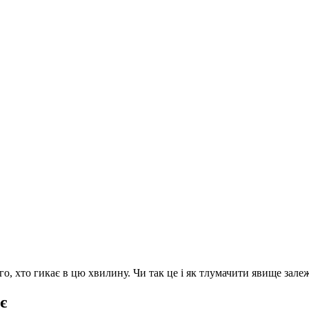
го, хто гикає в цю хвилину. Чи так це і як тлумачити явище зале
є