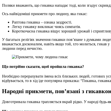
Поляки вважають, що гикавка нападає тоді, коли згадує скривд
Ось найвідоміші прикмети про людину, яка гикає:
Раптова гикавка – ознака заздрості.
Легку гикавку викликає чиясь симпатія.
Короткочасна гикавка віщує хороший урожай і сприятлив
У багатьох релігіях значення гикавки пов’язане з думками люде
вважається досконалим, навіть якщо той, хто молиться, гикав у
людини перед нечистю.
Що потрібно сказати, щоб пройшла гикавка?
Необхідно перерахувати імена всіх близьких людей, готових ус
відбувається, то в хід іде популярна приказка: “Гикавка, гикавка
Народні прикмети, пов’язані з гикавко
Довготривала гикавка трапляється вкрай рідко. У народі будь-я