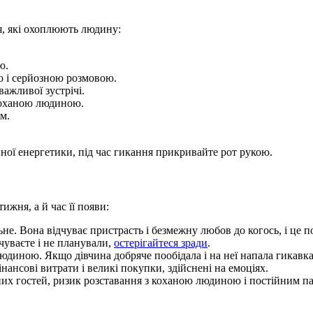
я, які охоплюють людину:
ю.
ю і серйозною розмовою.
ажливої зустрічі.
 коханою людиною.
м.
ної енергетики, під час гикання прикривайте рот рукою.
жня, а й час її появи:
е. Вона відчуває пристрасть і безмежну любов до когось, і це 
чуваєте і не планували,
остерігайтеся зради
.
диною. Якщо дівчина добряче пообідала і на неї напала гикавка, 
нансові витрати і великі покупки, здійснені на емоціях.
них гостей, ризик розставання з коханою людиною і постійним п