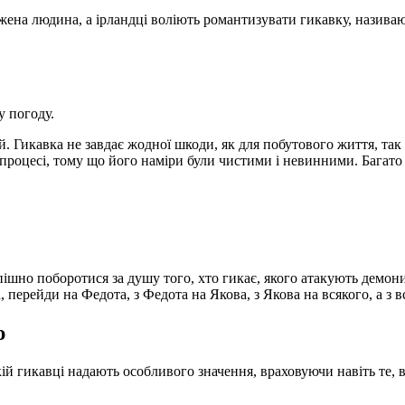
жена людина, а ірландці воліють романтизувати гикавку, називаю
у погоду.
й. Гикавка не завдає жодної шкоди, як для побутового життя, так
 процесі, тому що його наміри були чистими і невинними. Багато
пішно поборотися за душу того, хто гикає, якого атакують демон
, перейди на Федота, з Федота на Якова, з Якова на всякого, а з вс
ю
кій гикавці надають особливого значення, враховуючи навіть те, в