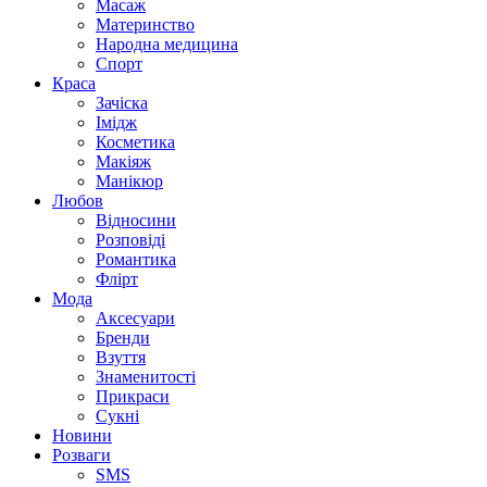
Масаж
Материнство
Народна медицина
Спорт
Краса
Зачіска
Імідж
Косметика
Макіяж
Манікюр
Любов
Відносини
Розповіді
Романтика
Флірт
Мода
Аксесуари
Бренди
Взуття
Знаменитості
Прикраси
Сукні
Новини
Розваги
SMS