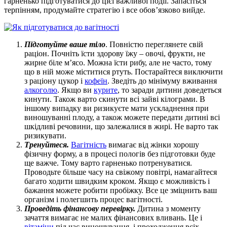
гарненько підготуватися до цієї важливої ​​події. Запасіться
терпінням, продумайте стратегію і все обов’язково вийде.
Підготуйте ваше тіло
. Повністю переглянете свій
раціон. Почніть їсти здорову їжу – овочі, фрукти, не
жирне біле м’ясо. Можна їсти рибу, але не часто, тому
що в ній може міститися ртуть. Постарайтеся виключити
з раціону цукор і
кофеїн
. Зведіть до мінімуму вживання
алкоголю
. Якщо ви
курите
, то заради дитини доведеться
кинути. Також варто скинути всі зайві кілограми. В
іншому випадку ви ризикуєте мати ускладнення при
виношуванні плоду, а також можете передати дитині всі
шкідливі речовини, що залежалися в жирі. Не варто так
ризикувати.
Тренуйтеся.
Вагітність
вимагає від жінки хорошу
фізичну форму, а в процесі пологів без підготовки буде
ще важче. Тому варто гарненько потренуватися.
Проводьте більше часу на свіжому повітрі, намагайтеся
багато ходити швидким кроком. Якщо є можливість і
бажання можете робити пробіжку. Все це зміцнить ваш
організм і полегшить процес вагітності.
Проведіть фінансову перевірку.
Дитина з моменту
зачаття вимагає не малих фінансових вливань. Це і
вітаміни
під час виношування, і проходження всіх