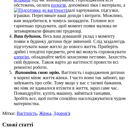
обстежень, оплата
пологів
, допоміжні ліки і матеріали, а
далі харчування, підгузки,
іграшки. Перегляньте ваші доходи і витрати. Можливо,
вам знадобитися, в чомусь заощадити. Головне все
гарненько продумати, щоб момент появи малюка не
затьмарювали фінансові труднощі.
Ваш будинок.
Весь ваш домашній уклад з моменту
появи в будинку дитини буде змінений. Слід заздалегідь
підготувати ваше житло до нового життя. Приберіть
дрібні і тендітні предмети, речі які можуть спровокувати
алергію
, обладнайте меблі захисними петлями. Захистіть
свій будинок. Також варто до вагітності провести всі
ремонтні роботи.
Виповніть свою мрію.
Вагітність і народження дитини
в корені міняє життя жінки. І часто вони так зайняті, що
забувають про себе. Тому якщо у вас є таємні бажання,
які ніяк не вдавалося втілити в життя, зараз саме час.
Помандруйте, купіть машину, займіться танцями.
Зробіть все, щоб потім спокійно насолоджуватися чудом
материнства.
Мітки:
Вагітність
,
Жінка
,
Здоров'я
Схожі статті