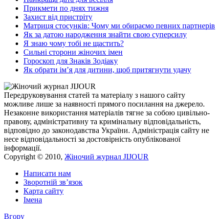
Прикмети по днях тижня
Захист від пристріту
Матриця стосунків: Чому ми обираємо певних партнерів
Як за датою народження знайти свою суперсилу
Я знаю чому тобі не щастить?
Сильні сторони жіночих імен
Гороскоп для Знаків Зодіаку
Як обрати ім’я для дитини, щоб притягнути удачу
Передруковування статей та матеріалу з нашого сайту
можливе лише за наявності прямого посилання на джерело.
Незаконне використання матеріалів тягне за собою цивільно-
правову, адміністративну та кримінальну відповідальність,
відповідно до законодавства України. Адміністрація сайту не
несе відповідальності за достовірність опублікованої
інформації.
Copyright © 2010,
Жіночий журнал JIJOUR
Написати нам
Зворотній зв’язок
Карта сайту
Імена
Вгору