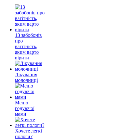
13 забобонів
про
вагітність,
яким варто
вірити
Лікування
молочниці
Меню
годуючої
мами
Хочете легкі
пологи?