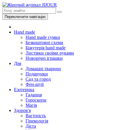
Переключити навігацію
Hand made
Hand made сумки
Безкоштовні схеми
Біжутерія hand made
Листівки своїми руками
Новорічні іграшки
Дім
Домашні тварини
Подарунки
Сад та город
Фен-шуй
Езотерика
Гадання
Гороскопи
Магія
Здоров'я
Вагітність
Гінекологія
Дієта