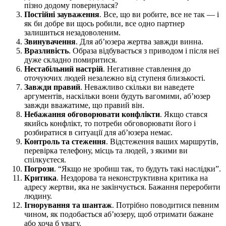
пізно додому повернулася?
Постійні зауваження
. Все, що ви робите, все не так — і
як би добре ви щось робили, все одно партнер
залишиться незадоволеним.
Звинувачення
. Для аб’юзера жертва завжди винна.
Вразливість
. Образа відбувається з приводом і після неї
дуже складно помиритися.
Нестабільний настрій
. Негативне ставлення до
оточуючих людей незалежно від ступеня близькості.
Завжди правий
. Неважливо скільки ви наведете
аргументів, наскільки вони будуть вагомими, аб’юзер
завжди вважатиме, що правий він.
Небажання обговорювати конфлікти
. Якщо стався
якийсь конфлікт, то потреби обговорювати його і
розбиратися в ситуації для аб’юзера немає.
Контроль та стеження
. Відстеження ваших маршрутів,
перевірка телефону, місць та людей, з якими ви
спілкуєтеся.
Погрози
. “Якщо не зробиш так, то будуть такі наслідки”.
Критика
. Нездорова та неконструктивна критика на
адресу жертви, яка не закінчується. Бажання переробити
людину.
Ігнорування та шантаж
. Потрібно поводитися певним
чином, як подобається аб’юзеру, щоб отримати бажане
або хоча б увагу.