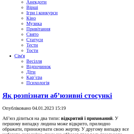
Анекдоти
Вірші
Ігри і конкурси
Кіно
Музика
Привітання
Свято
Статуси
Тести
Тости
Сім'я
Весілля
Відпочинок
Діти
Кар’єра
Психологія
Як розпізнати аб’юзивні стосункі
Опубліковано
04.01.2023 15:19
Аб’юз ділиться на два типи:
відкритий і прихований
. У
першому випадку людина може відкрито, прилюдно
ображати, принижувати свою жертву. У другому випадку все