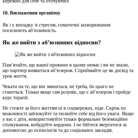
Бережно для себе та оточуючих
10. Виснаження організму
Як і у випадку зі стресом, соматичні захворювання
посилюють аб’юзивність.
Як же вийти з аб’юзивних відносин?
Пам’ятайте, що вашої провини в цьому немає і ви не знали,
що партнер виявиться аб’юзером. Сприймайте це як досвід та
урок життя.
Чекати на те, що він зміниться, не треба, бо цього не
станеться. Тільки якщо сам розуміє, що є аб’юзером і пройде
курс терапії.
Не стежте за його життям ні в соцмережах, ніде. Скрізь по
можливості заблокуйте та ізолюйте себе від його уваги. Якщо
у вас є діти, використовуйте тільки формальне беземоційне
спілкування, вибудуйте кордони. І не бійтеся звертатися за
допомогою до психологів та до соціальних закладів.