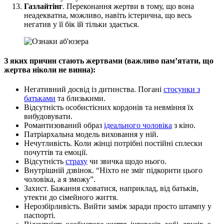
Газлайтінг
. Переконання жертви в тому, що вона
неадекватна, можливо, навіть істерична, що весь
негатив у її бік їй тільки здається.
З яких причин стають жертвами (важливо пам’ятати, що
жертва ніколи не винна):
Негативний досвід із дитинства. Погані
стосунки з
батьками
та близькими.
Відсутність особистісних кордонів та невміння їх
вибудовувати.
Романтизований образ
ідеального чоловіка
з кіно.
Патріархальна модель виховання у ній.
Нечутливість. Коли жінці потрібні постійні сплески
почуттів та емоції.
Відсутність
страху
чи звичка щодо нього.
Внутрішній дзвінок. “Ніхто не зміг підкорити цього
чоловіка, а я зможу”.
Захист. Бажання сховатися, наприклад, від батьків,
утекти до сімейного життя.
Нерозбірливість. Вийти заміж заради просто штампу у
паспорті.