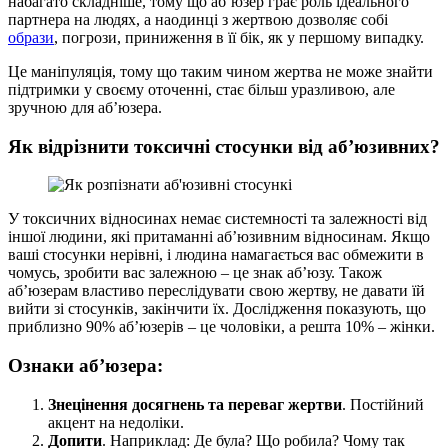
набагато складніше, тому що аб’юзер грає роль ідеального
партнера на людях, а наодинці з жертвою дозволяє собі
образи
, погрози, приниження в її бік, як у першому випадку.
Це маніпуляція, тому що таким чином жертва не може знайти
підтримки у своєму оточенні, стає більш уразливою, але
зручною для аб’юзера.
Як відрізнити токсичні стосунки від аб’юзивних?
У токсичних відносинах немає системності та залежності від
іншої людини, які притаманні аб’юзивним відносинам. Якщо
ваші стосунки нерівні, і людина намагається вас обмежити в
чомусь, зробити вас залежною – це знак аб’юзу. Також
аб’юзерам властиво переслідувати свою жертву, не давати їй
вийти зі стосунків, закінчити їх. Дослідження показують, що
приблизно 90% аб’юзерів – це чоловіки, а решта 10% – жінки.
Ознаки аб’юзера:
Знецінення досягнень та переваг жертви
. Постійний
акцент на недоліки.
Допити
. Наприклад: Де була? Що робила? Чому так