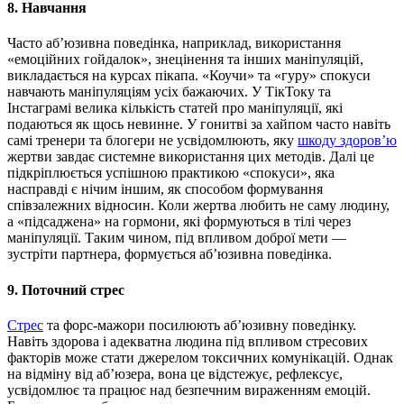
8. Навчання
Часто аб’юзивна поведінка, наприклад, використання
«емоційних гойдалок», знецінення та інших маніпуляцій,
викладається на курсах пікапа. «Коучи» та «гуру» спокуси
навчають маніпуляціям усіх бажаючих. У ТікТоку та
Інстаграмі велика кількість статей про маніпуляції, які
подаються як щось невинне. У гонитві за хайпом часто навіть
самі тренери та блогери не усвідомлюють, яку
шкоду здоров’ю
жертви завдає системне використання цих методів. Далі це
підкріплюється успішною практикою «спокуси», яка
насправді є нічим іншим, як способом формування
співзалежних відносин. Коли жертва любить не саму людину,
а «підсаджена» на гормони, які формуються в тілі через
маніпуляції. Таким чином, під впливом доброї мети —
зустріти партнера, формується аб’юзивна поведінка.
9. Поточний стрес
Стрес
та форс-мажори посилюють аб’юзивну поведінку.
Навіть здорова і адекватна людина під впливом стресових
факторів може стати джерелом токсичних комунікацій. Однак
на відміну від аб’юзера, вона це відстежує, рефлексує,
усвідомлює та працює над безпечним вираженням емоцій.