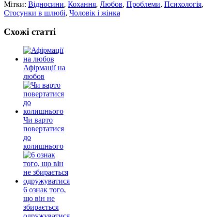
Мітки:
Відносини
,
Кохання
,
Любов
,
Проблеми
,
Психологія
,
Стосунки в шлюбі
,
Чоловік і жінка
Схожі статті
Афірмації на
любов
Чи варто
повертатися
до
колишнього
6 ознак того,
що він не
збирається
одружуватися