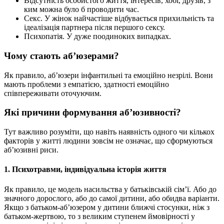
Відсутність особистого життя, інтересів, хобі, друзів, з
ким можна було б проводити час.
Секс. У жінок найчастіше відбувається прихильність та
ідеалізація партнера після першого сексу.
Психопатія. У дуже поодиноких випадках.
Чому стають аб’юзерами?
Як правило, аб’юзери інфантильні та емоційно незрілі. Вони
мають проблеми з емпатією, здатності емоційно
співпереживати оточуючим.
Які причини формування аб’юзивності?
Тут важливо розуміти, що навіть наявність одного чи кількох
факторів у житті людини зовсім не означає, що сформуються
аб’юзивні риси.
1. Психотравми, індивідуальна історія життя
Як правило, це модель насильства у батьківській сім’ї. Або до
значного дорослого, або до самої дитини, або обидва варіанти.
Якщо з батьком-аб’юзером у дитини ближчі стосунки, ніж з
батьком-жертвою, то з великим ступенем ймовірності у