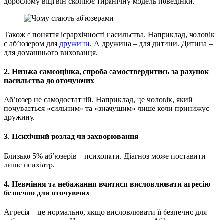
дорослому віці він скопіює тиранічну модель поведінки.
Також є поняття ієрархічності насильства. Наприклад, чоловік
є аб’юзером для
дружини
. А дружина – для дитини. Дитина –
для домашнього вихованця.
2. Низька самооцінка, спроба самоствердитись за рахунок
насильства до оточуючих
Аб’юзер не самодостатній. Наприклад, це чоловік, який
почувається «сильним» та «значущим» лише коли принижує
дружину.
3. Психічний розлад чи захворювання
Близько 5% аб’юзерів – психопати. Діагноз може поставити
лише психіатр.
4. Невміння та небажання вчитися висловлювати агресію
безпечно для оточуючих
Агресія – це нормально, якщо висловлювати її безпечно для