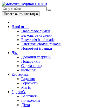
Переключити навігацію
Hand made
Hand made сумки
Безкоштовні схеми
Біжутерія hand made
Листівки своїми руками
Новорічні іграшки
Дім
Домашні тварини
Подарунки
Сад та город
Фен-шуй
Езотерика
Гадання
Гороскопи
Магія
Здоров'я
Вагітність
Гінекологія
Дієта