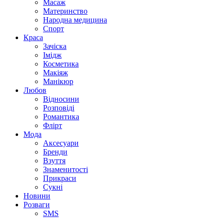
Масаж
Материнство
Народна медицина
Спорт
Краса
Зачіска
Імідж
Косметика
Макіяж
Манікюр
Любов
Відносини
Розповіді
Романтика
Флірт
Мода
Аксесуари
Бренди
Взуття
Знаменитості
Прикраси
Сукні
Новини
Розваги
SMS