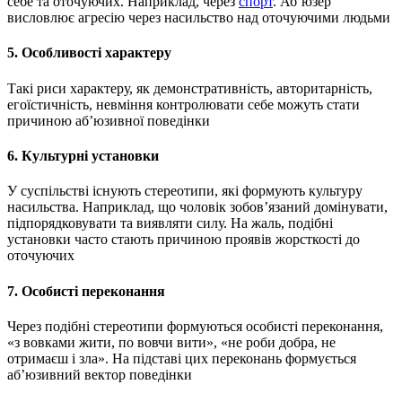
себе та оточуючих. Наприклад, через
спорт
. Аб’юзер
висловлює агресію через насильство над оточуючими людьми
5. Особливості характеру
Такі риси характеру, як демонстративність, авторитарність,
егоїстичність, невміння контролювати себе можуть стати
причиною аб’юзивної поведінки
6. Культурні установки
У суспільстві існують стереотипи, які формують культуру
насильства. Наприклад, що чоловік зобов’язаний домінувати,
підпорядковувати та виявляти силу. На жаль, подібні
установки часто стають причиною проявів жорсткості до
оточуючих
7. Особисті переконання
Через подібні стереотипи формуються особисті переконання,
«з вовками жити, по вовчи вити», «не роби добра, не
отримаєш і зла». На підставі цих переконань формується
аб’юзивний вектор поведінки