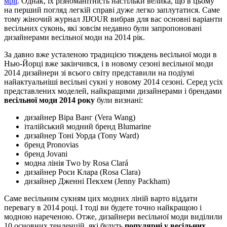
мрії
. Однак, їх різноманітність настільки велика, що в цьому
на перший погляд легкій справі дуже легко заплутатися. Саме
тому жіночий журнал JIJOUR вибрав для вас основні варіанти
весільних суконь, які зовсім недавно були запропоновані
дизайнерами весільної моди на 2014 рік.
За давно вже усталеною традицією тиждень весільної моди в
Нью-Йорці вже закінчився, і в новому сезоні весільної моди
2014 дизайнери зі всього світу представили на подіумі
найактуальніші весільні сукні у новому 2014 сезоні. Серед усіх
представлених моделей, найкращими дизайнерами і брендами
весільної моди 2014 року
були визнані:
дизайнер Віра Ванг (Vera Wang)
італійський модний бренд Blumarine
дизайнер Тоні Уорда (Tony Ward)
бренд Pronovias
бренд Jovani
модна лінія Two by Rosa Clará
дизайнер Роси Клара (Rosa Clara)
дизайнер Дженні Пекхем (Jenny Packham)
Саме весільним сукням цих модних ліній варто віддати
перевагу в 2014 році. І тоді ви будете точно найкращою і
модною нареченою. Отже, дизайнери весільної моди виділили
10 основних тенденцій, які будуть
популярні у весільних