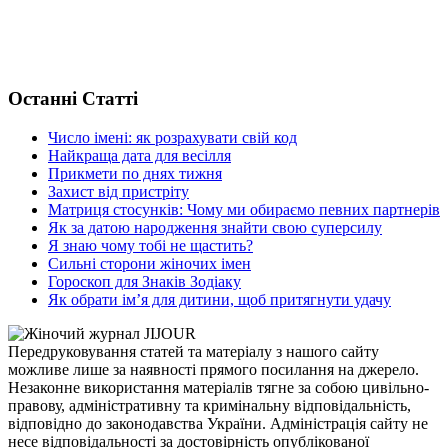
Останні Статті
Число імені: як розрахувати свій код
Найкраща дата для весілля
Прикмети по днях тижня
Захист від пристріту
Матриця стосунків: Чому ми обираємо певних партнерів
Як за датою народження знайти свою суперсилу
Я знаю чому тобі не щастить?
Сильні сторони жіночих імен
Гороскоп для Знаків Зодіаку
Як обрати ім’я для дитини, щоб притягнути удачу
Передруковування статей та матеріалу з нашого сайту
можливе лише за наявності прямого посилання на джерело.
Незаконне використання матеріалів тягне за собою цивільно-
правову, адміністративну та кримінальну відповідальність,
відповідно до законодавства України. Адміністрація сайту не
несе відповідальності за достовірність опублікованої