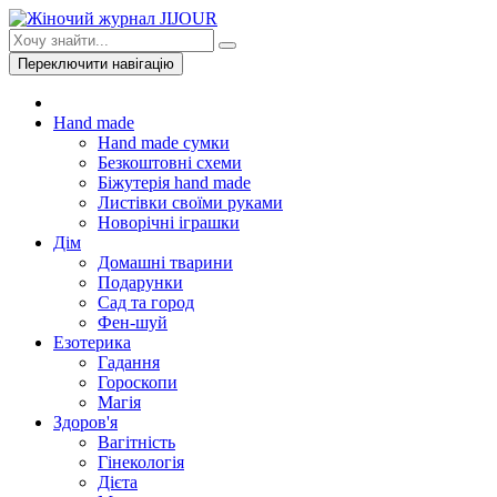
Переключити навігацію
Hand made
Hand made сумки
Безкоштовні схеми
Біжутерія hand made
Листівки своїми руками
Новорічні іграшки
Дім
Домашні тварини
Подарунки
Сад та город
Фен-шуй
Езотерика
Гадання
Гороскопи
Магія
Здоров'я
Вагітність
Гінекологія
Дієта