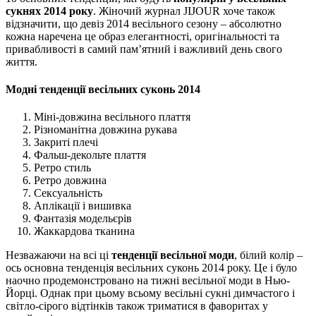
сукнях 2014 року
. Жіночий журнал JIJOUR хоче також
відзначити, що девіз 2014 весільного сезону – абсолютно
кожна наречена це образ елегантності, оригінальності та
привабливості в самий пам’ятний і важливий день свого
життя.
Модні тенденції весільних суконь 2014
Міні-довжина весільного плаття
Різноманітна довжина рукава
Закриті плечі
Фальш-декольте плаття
Ретро стиль
Ретро довжина
Сексуальність
Аплікації і вишивка
Фантазія модельєрів
Жаккардова тканина
Незважаючи на всі ці
тенденції весільної моди
, білий колір –
ось основна тенденція весільних суконь 2014 року. Це і було
наочно продемонстровано на тижні весільної моди в Нью-
Йорці. Однак при цьому всьому весільні сукні димчастого і
світло-сірого відтінків також триматися в фаворитах у