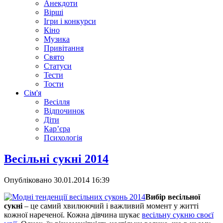
Анекдоти
Вірші
Ігри і конкурси
Кіно
Музика
Привітання
Свято
Статуси
Тести
Тости
Сім'я
Весілля
Відпочинок
Діти
Кар’єра
Психологія
Весільні сукні 2014
Опубліковано
30.01.2014 16:39
Вибір весільної
сукні
– це самий хвилюючий і важливий момент у житті
кожної нареченої. Кожна дівчина шукає
весільну сукню своєї