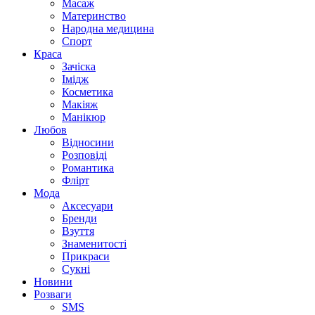
Масаж
Материнство
Народна медицина
Спорт
Краса
Зачіска
Імідж
Косметика
Макіяж
Манікюр
Любов
Відносини
Розповіді
Романтика
Флірт
Мода
Аксесуари
Бренди
Взуття
Знаменитості
Прикраси
Сукні
Новини
Розваги
SMS