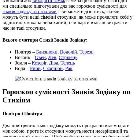
в кохання або
виходити заміж
саме за цю людину. Сьогодні
ми спеціально підготували для вас гороскоп сумісності для
знаків зодіаку за стихіями
– ви можете дізнатись, якими
можуть бути ваші сімейні стосунки, як може проявляти себе у
відносинах кохана чи коханий, і чи варти взагалі витрачати
час на такі стосунки.
Всього є чотири Стихії Знаків Зодіаку:
Повітря –
Близнюки
,
Водолій
,
Терези
Вогонь –
Овен
,
Лев
,
Стрілець
Земля –
Козеріг
,
Діва
,
Телець
Вода –
Риби
,
Скорпіон
,
Рак
Гороскоп сумісності Знаків Зодіаку по
Стихіям
Повітря і Повітря
Два повітряних знака зодіаку можуть прекрасно взаємодіяти
між собою, проте їх стосунки можуть нести несерйозний та
легковажний характер. Щоб зробити союз цих особистостей