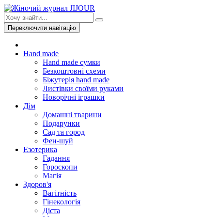
Переключити навігацію
Hand made
Hand made сумки
Безкоштовні схеми
Біжутерія hand made
Листівки своїми руками
Новорічні іграшки
Дім
Домашні тварини
Подарунки
Сад та город
Фен-шуй
Езотерика
Гадання
Гороскопи
Магія
Здоров'я
Вагітність
Гінекологія
Дієта