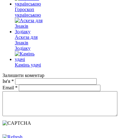
Гороскоп
українською
Аскеза для
Знаків
Зодіаку
Камінь удачі
Залишити коментар
Ім'я
*
Email
*