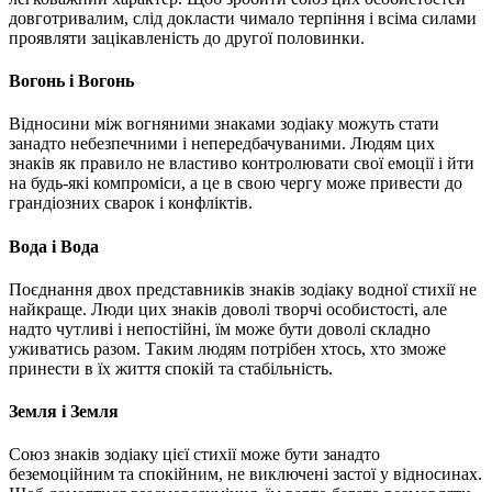
довготривалим, слід докласти чимало терпіння і всіма силами
проявляти зацікавленість до другої половинки.
Вогонь і Вогонь
Відносини між вогняними знаками зодіаку можуть стати
занадто небезпечними і непередбачуваними. Людям цих
знаків як правило не властиво контролювати свої емоції і йти
на будь-які компроміси, а це в свою чергу може привести до
грандіозних сварок і конфліктів.
Вода і Вода
Поєднання двох представників знаків зодіаку водної стихії не
найкраще. Люди цих знаків доволі творчі особистості, але
надто чутливі і непостійні, їм може бути доволі складно
уживатись разом. Таким людям потрібен хтось, хто зможе
принести в їх життя спокій та стабільність.
Земля і Земля
Союз знаків зодіаку цієї стихії може бути занадто
беземоційним та спокійним, не виключені застої у відносинах.