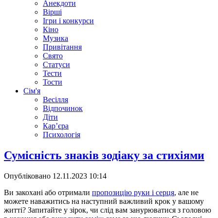
Анекдоти
Вірші
Ігри і конкурси
Кіно
Музика
Привітання
Свято
Статуси
Тести
Тости
Сім'я
Весілля
Відпочинок
Діти
Кар’єра
Психологія
Сумісність знаків зодіаку за стихіями
Опубліковано
12.11.2023 10:14
Ви закохані або отримали
пропозицію руки і серця
, але не
можете наважитись на наступний важливий крок у вашому
житті? Запитайте у зірок, чи слід вам занурюватися з головою