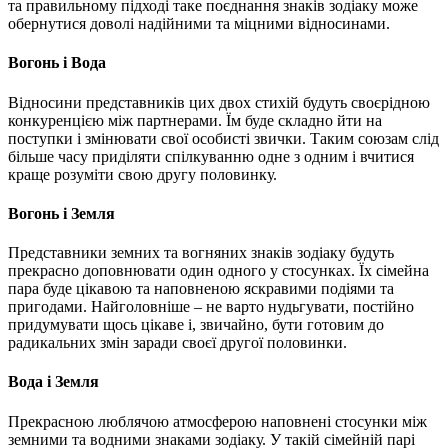
та правильному підході таке поєднання знаків зодіаку може
обернутися доволі надійними та міцними відносинами.
Вогонь і Вода
Відносини представників цих двох стихій будуть своєрідною
конкуренцією між партнерами. Їм буде складно йти на
поступки і змінювати свої особисті звички. Таким союзам слід
більше часу приділяти спілкуванню одне з одним і вчитися
краще розуміти свою другу половинку.
Вогонь і Земля
Представники земних та вогняних знаків зодіаку будуть
прекрасно доповнювати один одного у стосунках. Їх сімейна
пара буде цікавою та наповненою яскравими подіями та
пригодами. Найголовніше – не варто нудьгувати, постійно
придумувати щось цікаве і, звичайно, бути готовим до
радикальних змін заради своєї другої половинки.
Вода і Земля
Прекрасною люблячою атмосферою наповнені стосунки між
земними та водними знаками зодіаку. У такій сімейній парі