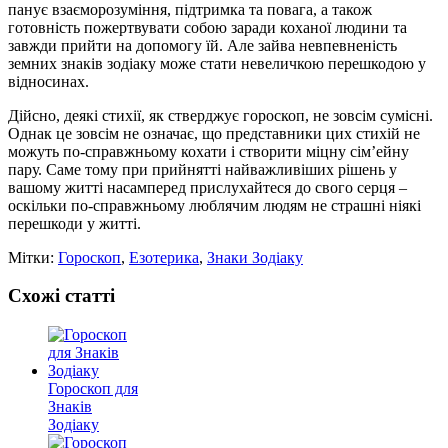
панує взаєморозуміння, підтримка та повага, а також
готовність пожертвувати собою заради коханої людини та
завжди прийти на допомогу їй. Але зайва невпевненість
земних знаків зодіаку може стати невеличкою перешкодою у
відносинах.
Дійсно, деякі стихії, як стверджує гороскоп, не зовсім сумісні.
Однак це зовсім не означає, що представники цих стихій не
можуть по-справжньому кохати і створити міцну сім’ейну
пару. Саме тому при прийнятті найважливіших рішень у
вашому житті насамперед прислухайтеся до свого серця –
оскільки по-справжньому люблячим людям не страшні ніякі
перешкоди у житті.
Мітки:
Гороскоп
,
Езотерика
,
Знаки Зодіаку
Схожі статті
Гороскоп для
Знаків
Зодіаку