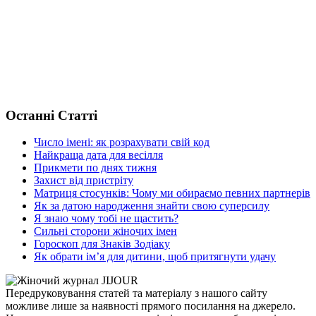
Останні Статті
Число імені: як розрахувати свій код
Найкраща дата для весілля
Прикмети по днях тижня
Захист від пристріту
Матриця стосунків: Чому ми обираємо певних партнерів
Як за датою народження знайти свою суперсилу
Я знаю чому тобі не щастить?
Сильні сторони жіночих імен
Гороскоп для Знаків Зодіаку
Як обрати ім’я для дитини, щоб притягнути удачу
Передруковування статей та матеріалу з нашого сайту
можливе лише за наявності прямого посилання на джерело.