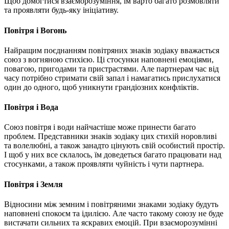
Щоб домогтися взаєморозуміння, їм варто багато розмовляти
та проявляти будь-яку ініціативу.
Повітря і Вогонь
Найращим поєднанням повітряних знаків зодіаку вважається
союз з вогняною стихією. Ці стосунки наповнені емоціями,
повагою, пригодами та пристрастями. Але партнерам час від
часу потрібно стримати свій запал і намагатись прислухатися
один до одного, щоб уникнути грандіозних конфліктів.
Повітря і Вода
Союз повітря і води найчастіше може принести багато
проблем. Представники знаків зодіаку цих стихій норовливі
та волелюбні, а також занадто цінують свій особистий простір.
І щоб у них все склалось, їм доведеться багато працювати над
стосунками, а також проявляти чуйність і чути партнера.
Повітря і Земля
Відносини між земним і повітряними знаками зодіаку будуть
наповнені спокоєм та ідилією. Але часто такому союзу не буде
вистачати сильних та яскравих емоцій. При взаєморозумінні