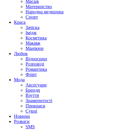
Масаж
Материнство
Народна медицина
Спорт
Краса
Зачіска
Імідж
Косметика
Макіяж
Манікюр
Любов
Відносини
Розповіді
Романтика
Флірт
Мода
Аксесуари
Бренди
Взуття
Знаменитості
Прикраси
Сукні
Новини
Розваги
SMS